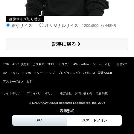
画像サイズ切り替え
縮小サイズ
オリジナルサイズ
（1200x800px / 448KB）
記事に戻る
TOP
ASCII倶楽部
ビジネス
TECH
デジタル
iPhone/Mac
ゲーム・ホビー
自作PC
AV
アキバ
スマホ
スタートアップ
プログラミング+
格安SIM
家電ASCII
アスキーグルメ
IoT
サイトポリシー
プライバシーポリシー
運営会社
お問い合わせ
広告掲載
© KADOKAWA ASCII Research Laboratories, Inc.
2026
表示形式
PC
スマートフォン