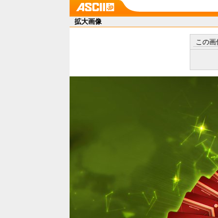
拡大画像
この画