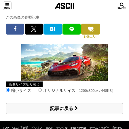
この画像の参照記事
お気に入り
画像サイズ切り替え
縮小サイズ
オリジナルサイズ
（1200x800px / 448KB）
記事に戻る
TOP
ASCII倶楽部
ビジネス
TECH
デジタル
iPhone/Mac
ゲーム・ホビー
自作PC