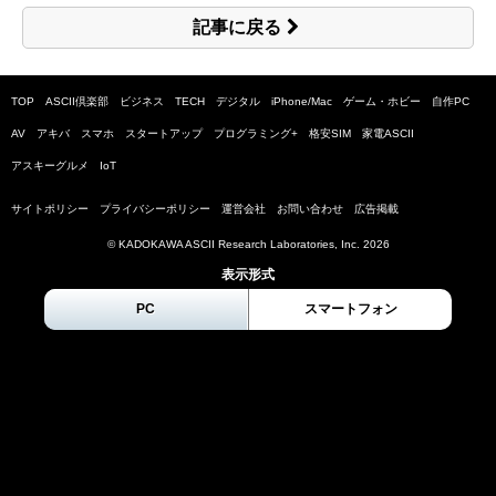
記事に戻る
TOP
ASCII倶楽部
ビジネス
TECH
デジタル
iPhone/Mac
ゲーム・ホビー
自作PC
AV
アキバ
スマホ
スタートアップ
プログラミング+
格安SIM
家電ASCII
アスキーグルメ
IoT
サイトポリシー
プライバシーポリシー
運営会社
お問い合わせ
広告掲載
© KADOKAWA ASCII Research Laboratories, Inc.
2026
表示形式
PC
スマートフォン