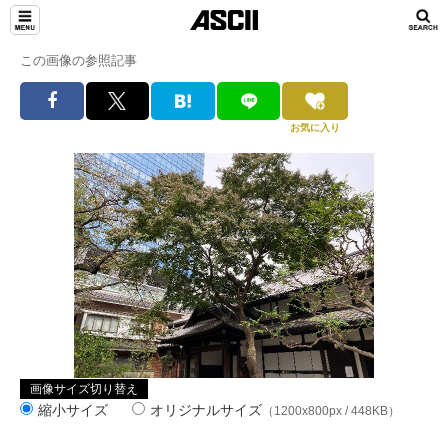
この画像の参照記事
お気に入り
画像サイズ切り替え
縮小サイズ
オリジナルサイズ
（1200x800px / 448KB）