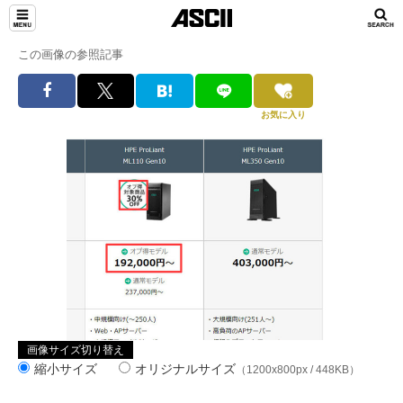
この画像の参照記事
お気に入り
画像サイズ切り替え
縮小サイズ
オリジナルサイズ
（1200x800px / 448KB）