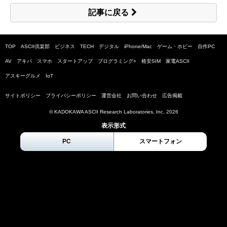
記事に戻る
TOP
ASCII倶楽部
ビジネス
TECH
デジタル
iPhone/Mac
ゲーム・ホビー
自作PC
AV
アキバ
スマホ
スタートアップ
プログラミング+
格安SIM
家電ASCII
アスキーグルメ
IoT
サイトポリシー
プライバシーポリシー
運営会社
お問い合わせ
広告掲載
© KADOKAWA ASCII Research Laboratories, Inc.
2026
表示形式
PC
スマートフォン