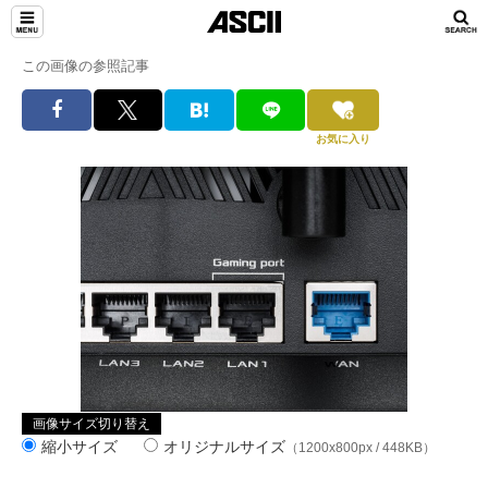
この画像の参照記事
お気に入り
画像サイズ切り替え
縮小サイズ
オリジナルサイズ
（1200x800px / 448KB）