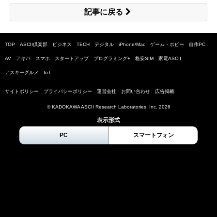
記事に戻る
TOP
ASCII倶楽部
ビジネス
TECH
デジタル
iPhone/Mac
ゲーム・ホビー
自作PC
AV
アキバ
スマホ
スタートアップ
プログラミング+
格安SIM
家電ASCII
アスキーグルメ
IoT
サイトポリシー
プライバシーポリシー
運営会社
お問い合わせ
広告掲載
© KADOKAWA ASCII Research Laboratories, Inc.
2026
表示形式
PC
スマートフォン