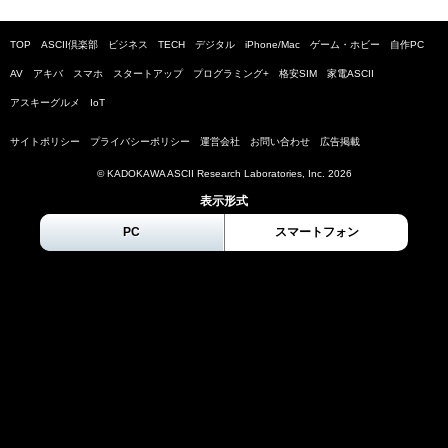
TOP
ASCII倶楽部
ビジネス
TECH
デジタル
iPhone/Mac
ゲーム・ホビー
自作PC
AV
アキバ
スマホ
スタートアップ
プログラミング+
格安SIM
家電ASCII
アスキーグルメ
IoT
サイトポリシー
プライバシーポリシー
運営会社
お問い合わせ
広告掲載
© KADOKAWA ASCII Research Laboratories, Inc.
2026
表示形式
PC
スマートフォン