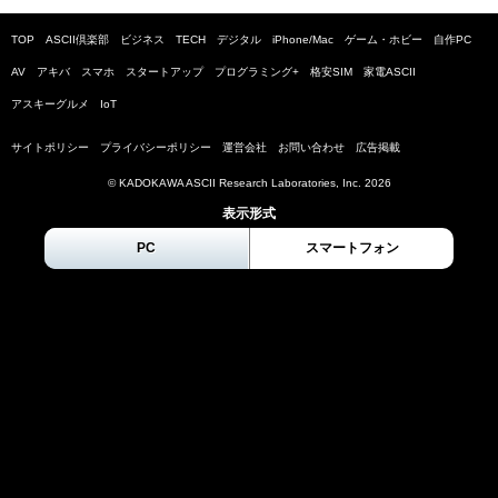
TOP
ASCII倶楽部
ビジネス
TECH
デジタル
iPhone/Mac
ゲーム・ホビー
自作PC
AV
アキバ
スマホ
スタートアップ
プログラミング+
格安SIM
家電ASCII
アスキーグルメ
IoT
サイトポリシー
プライバシーポリシー
運営会社
お問い合わせ
広告掲載
© KADOKAWA ASCII Research Laboratories, Inc.
2026
表示形式
PC
スマートフォン