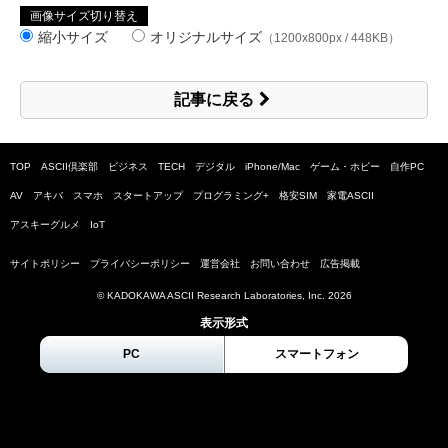
画像サイズ切り替え
縮小サイズ
オリジナルサイズ
（1200x800px / 448KB）
記事に戻る
TOP
ASCII倶楽部
ビジネス
TECH
デジタル
iPhone/Mac
ゲーム・ホビー
自作PC
AV
アキバ
スマホ
スタートアップ
プログラミング+
格安SIM
家電ASCII
アスキーグルメ
IoT
サイトポリシー
プライバシーポリシー
運営会社
お問い合わせ
広告掲載
© KADOKAWA ASCII Research Laboratories, Inc.
2026
表示形式
PC
スマートフォン