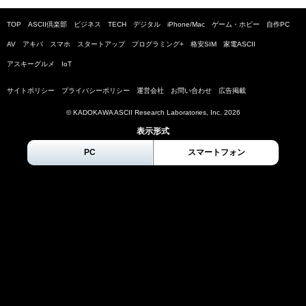
TOP
ASCII倶楽部
ビジネス
TECH
デジタル
iPhone/Mac
ゲーム・ホビー
自作PC
AV
アキバ
スマホ
スタートアップ
プログラミング+
格安SIM
家電ASCII
アスキーグルメ
IoT
サイトポリシー
プライバシーポリシー
運営会社
お問い合わせ
広告掲載
© KADOKAWA ASCII Research Laboratories, Inc.
2026
表示形式
PC
スマートフォン