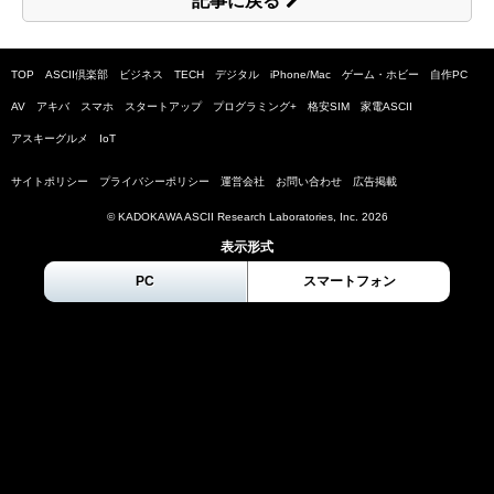
記事に戻る
TOP
ASCII倶楽部
ビジネス
TECH
デジタル
iPhone/Mac
ゲーム・ホビー
自作PC
AV
アキバ
スマホ
スタートアップ
プログラミング+
格安SIM
家電ASCII
アスキーグルメ
IoT
サイトポリシー
プライバシーポリシー
運営会社
お問い合わせ
広告掲載
© KADOKAWA ASCII Research Laboratories, Inc.
2026
表示形式
PC
スマートフォン