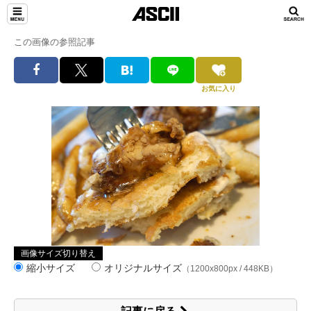
この画像の参照記事
お気に入り
画像サイズ切り替え
縮小サイズ
オリジナルサイズ
（1200x800px / 448KB）