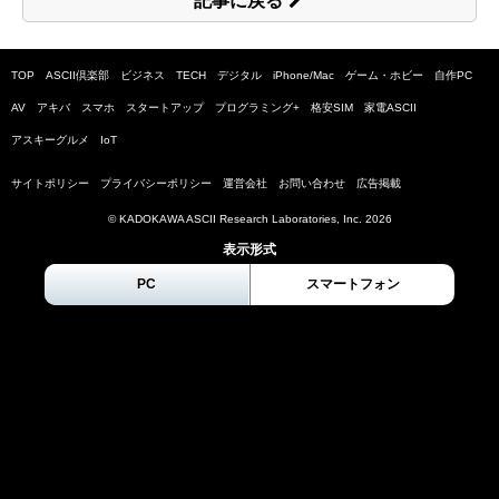
記事に戻る
TOP
ASCII倶楽部
ビジネス
TECH
デジタル
iPhone/Mac
ゲーム・ホビー
自作PC
AV
アキバ
スマホ
スタートアップ
プログラミング+
格安SIM
家電ASCII
アスキーグルメ
IoT
サイトポリシー
プライバシーポリシー
運営会社
お問い合わせ
広告掲載
© KADOKAWA ASCII Research Laboratories, Inc.
2026
表示形式
PC
スマートフォン