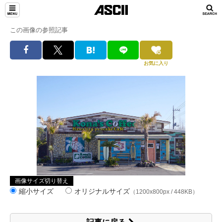
この画像の参照記事
お気に入り
画像サイズ切り替え
縮小サイズ
オリジナルサイズ
（1200x800px / 448KB）