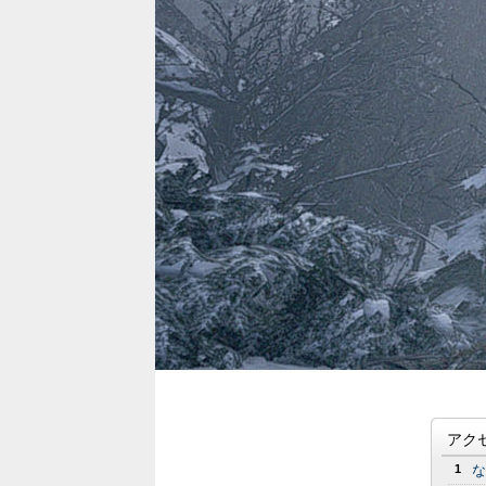
アク
1
な