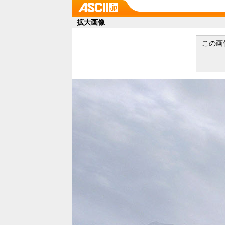
拡大画像
この画