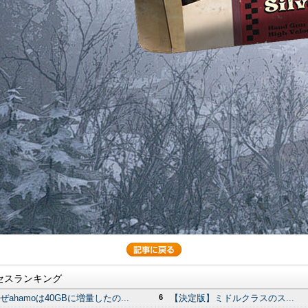
セスランキング
ぜahamoは40GBに増量したの...
6
【決定版】ミドルクラスのス...