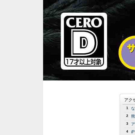
アク
1
な
2
熊
3
ア
4
i