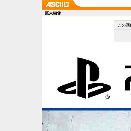
拡大画像
この画