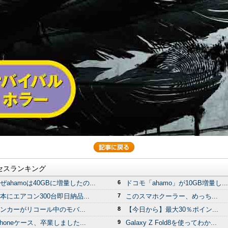
セスランキング
ぜahamoは40GBに増量したの...
6
ドコモ「ahamo」が10GB増量し...
本にエアコン300台即日納品...
7
このスマホクーラー、めっち...
ンカーがリコール中のモバ...
8
【今日から】最大30％ポイン...
Phoneケース、卒業しました...
9
Galaxy Z Fold8を使ってわか...