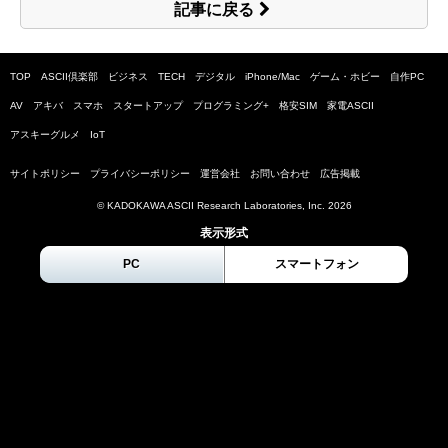
記事に戻る
TOP
ASCII倶楽部
ビジネス
TECH
デジタル
iPhone/Mac
ゲーム・ホビー
自作PC
AV
アキバ
スマホ
スタートアップ
プログラミング+
格安SIM
家電ASCII
アスキーグルメ
IoT
サイトポリシー
プライバシーポリシー
運営会社
お問い合わせ
広告掲載
© KADOKAWA ASCII Research Laboratories, Inc.
2026
表示形式
PC
スマートフォン