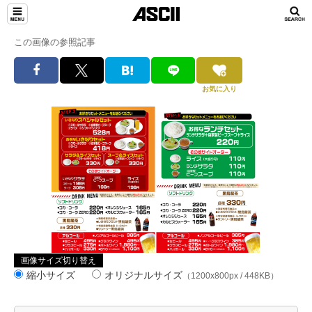
この画像の参照記事
お気に入り
画像サイズ切り替え
縮小サイズ
オリジナルサイズ
（1200x800px / 448KB）