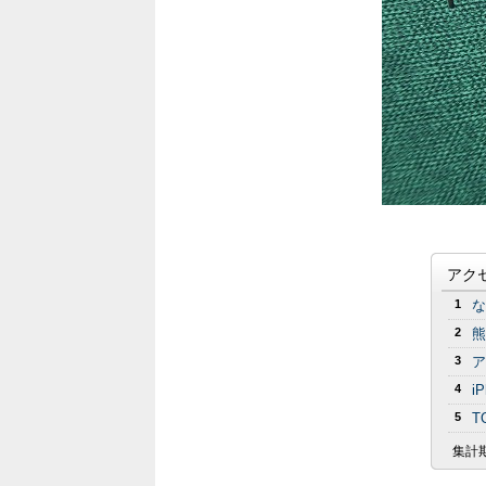
アク
1
な
2
熊
3
ア
4
i
5
T
集計