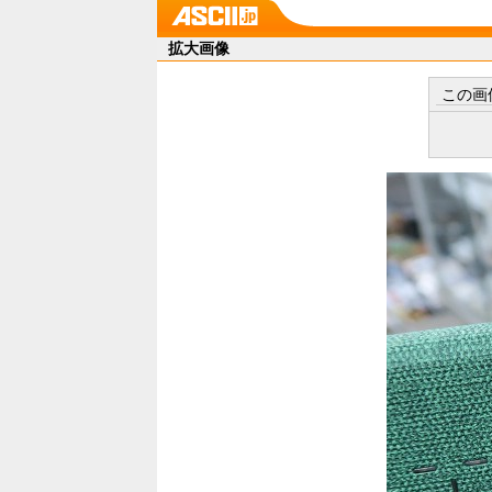
拡大画像
この画