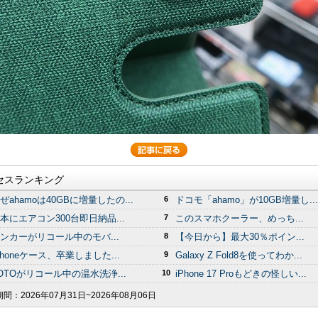
セスランキング
ぜahamoは40GBに増量したの...
6
ドコモ「ahamo」が10GB増量し...
本にエアコン300台即日納品...
7
このスマホクーラー、めっち...
ンカーがリコール中のモバ...
8
【今日から】最大30％ポイン...
Phoneケース、卒業しました...
9
Galaxy Z Fold8を使ってわか...
OTOがリコール中の温水洗浄...
10
iPhone 17 Proもどきの怪しい...
期間：
2026年07月31日~2026年08月06日