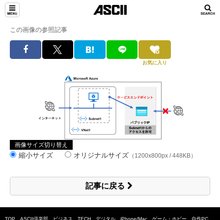
この画像の参照記事
お気に入り
画像サイズ切り替え
縮小サイズ
オリジナルサイズ
（1200x800px / 448KB）
記事に戻る
TOP
ASCII倶楽部
ビジネス
TECH
デジタル
iPhone/Mac
ゲーム・ホビー
自作PC