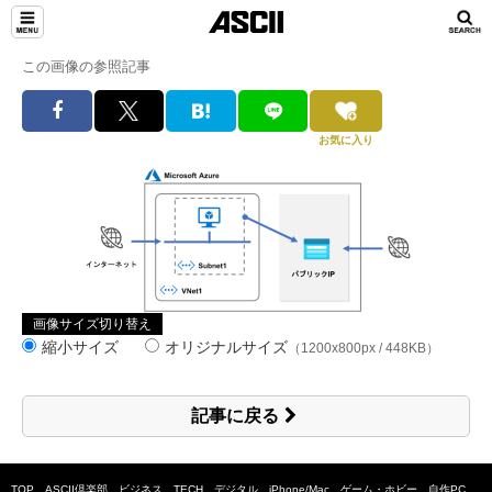
この画像の参照記事
お気に入り
画像サイズ切り替え
縮小サイズ
オリジナルサイズ
（1200x800px / 448KB）
記事に戻る
TOP
ASCII倶楽部
ビジネス
TECH
デジタル
iPhone/Mac
ゲーム・ホビー
自作PC