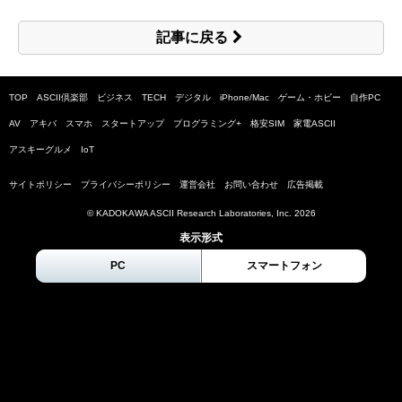
記事に戻る
TOP
ASCII倶楽部
ビジネス
TECH
デジタル
iPhone/Mac
ゲーム・ホビー
自作PC
AV
アキバ
スマホ
スタートアップ
プログラミング+
格安SIM
家電ASCII
アスキーグルメ
IoT
サイトポリシー
プライバシーポリシー
運営会社
お問い合わせ
広告掲載
© KADOKAWA ASCII Research Laboratories, Inc.
2026
表示形式
PC
スマートフォン