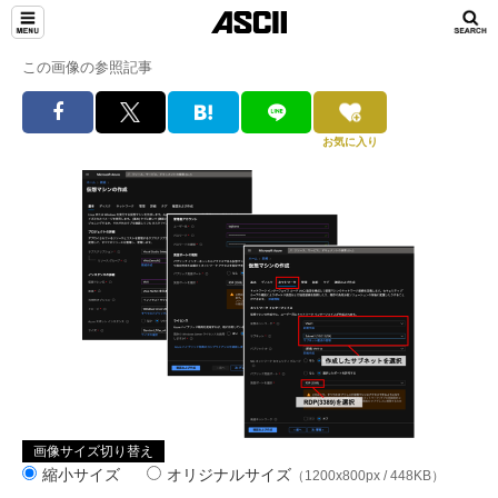
この画像の参照記事
お気に入り
画像サイズ切り替え
縮小サイズ
オリジナルサイズ
（1200x800px / 448KB）