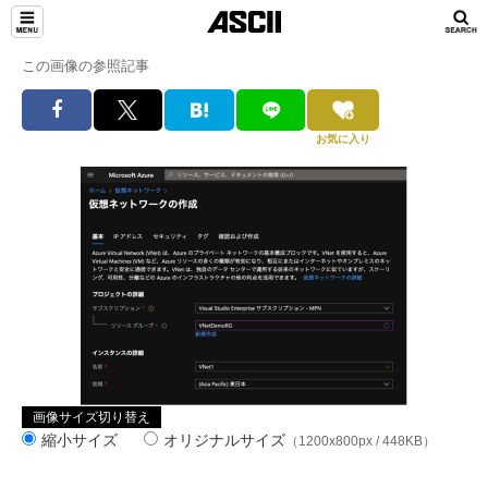
この画像の参照記事
お気に入り
画像サイズ切り替え
縮小サイズ
オリジナルサイズ
（1200x800px / 448KB）