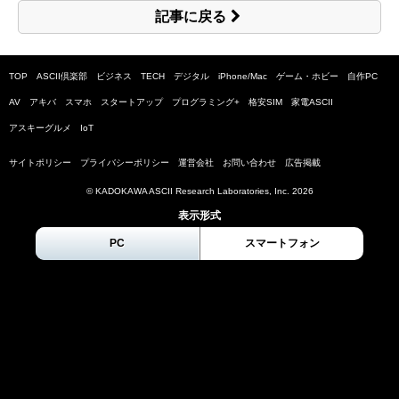
記事に戻る
TOP
ASCII倶楽部
ビジネス
TECH
デジタル
iPhone/Mac
ゲーム・ホビー
自作PC
AV
アキバ
スマホ
スタートアップ
プログラミング+
格安SIM
家電ASCII
アスキーグルメ
IoT
サイトポリシー
プライバシーポリシー
運営会社
お問い合わせ
広告掲載
© KADOKAWA ASCII Research Laboratories, Inc.
2026
表示形式
PC
スマートフォン