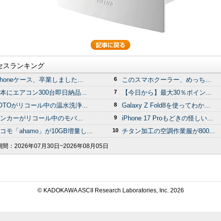
セスランキング
Phoneケース、卒業しました...
6
このスマホクーラー、めっち...
本にエアコン300台即日納品...
7
【今日から】最大30％ポイン...
OTOがリコール中の温水洗浄...
8
Galaxy Z Fold8を使ってわか...
ンカーがリコール中のモバ...
9
iPhone 17 Proもどきの怪しい...
コモ「ahamo」が10GB増量し...
10
チタン加工の空調作業服が800...
期間：
2026年07月30日~2026年08月05日
© KADOKAWA ASCII Research Laboratories, Inc.
2026