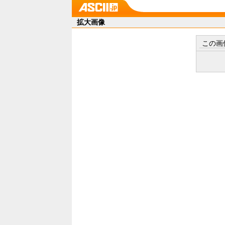
拡大画像
この画