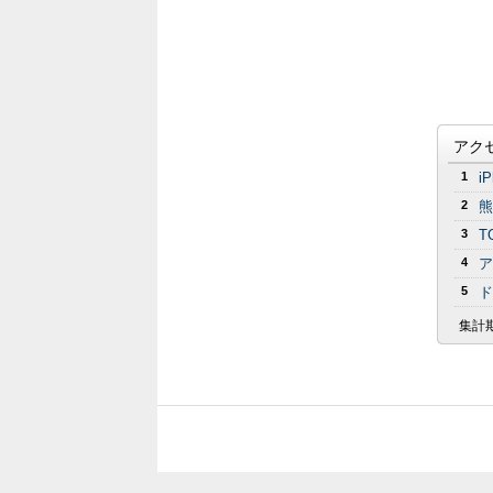
アク
1
i
2
熊
3
T
4
ア
5
ド
集計