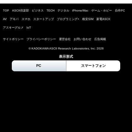
TOP
ASCII倶楽部
ビジネス
TECH
デジタル
iPhone/Mac
ゲーム・ホビー
自作PC
AV
アキバ
スマホ
スタートアップ
プログラミング+
格安SIM
家電ASCII
アスキーグルメ
IoT
サイトポリシー
プライバシーポリシー
運営会社
お問い合わせ
広告掲載
© KADOKAWA ASCII Research Laboratories, Inc.
2026
表示形式
PC
スマートフォン