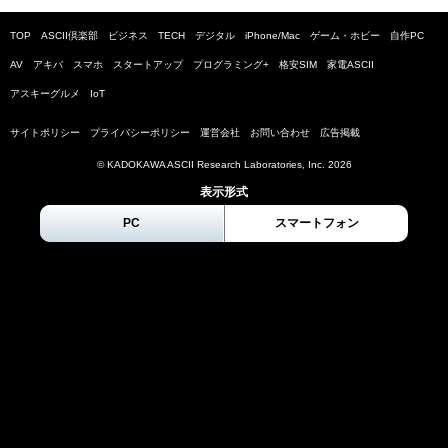
TOP
ASCII倶楽部
ビジネス
TECH
デジタル
iPhone/Mac
ゲーム・ホビー
自作PC
AV
アキバ
スマホ
スタートアップ
プログラミング+
格安SIM
家電ASCII
アスキーグルメ
IoT
サイトポリシー
プライバシーポリシー
運営会社
お問い合わせ
広告掲載
© KADOKAWA ASCII Research Laboratories, Inc.
2026
表示形式
PC
スマートフォン