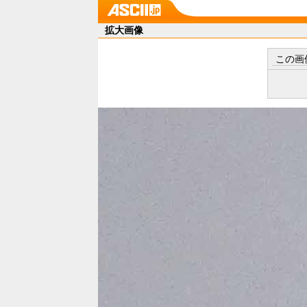
拡大画像
この画