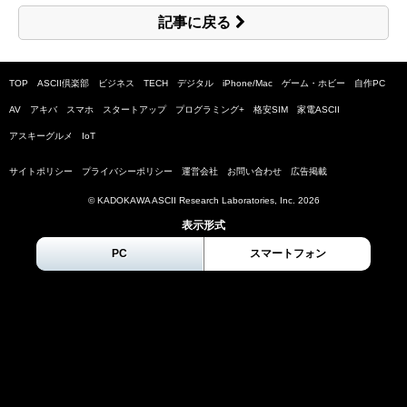
記事に戻る
TOP
ASCII倶楽部
ビジネス
TECH
デジタル
iPhone/Mac
ゲーム・ホビー
自作PC
AV
アキバ
スマホ
スタートアップ
プログラミング+
格安SIM
家電ASCII
アスキーグルメ
IoT
サイトポリシー
プライバシーポリシー
運営会社
お問い合わせ
広告掲載
© KADOKAWA ASCII Research Laboratories, Inc.
2026
表示形式
PC
スマートフォン