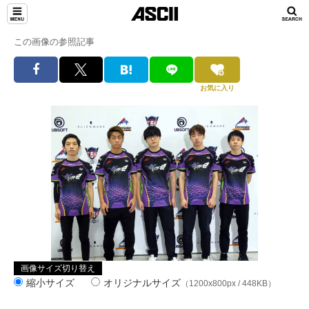
この画像の参照記事
お気に入り
画像サイズ切り替え
縮小サイズ
オリジナルサイズ
（1200x800px / 448KB）