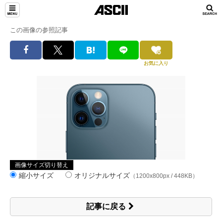
この画像の参照記事
お気に入り
画像サイズ切り替え
縮小サイズ
オリジナルサイズ
（1200x800px / 448KB）
記事に戻る