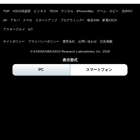
TOP
ASCII倶楽部
ビジネス
TECH
デジタル
iPhone/Mac
ゲーム・ホビー
自作PC
AV
アキバ
スマホ
スタートアップ
プログラミング+
格安SIM
家電ASCII
アスキーグルメ
IoT
サイトポリシー
プライバシーポリシー
運営会社
お問い合わせ
広告掲載
© KADOKAWA ASCII Research Laboratories, Inc.
2026
表示形式
PC
スマートフォン