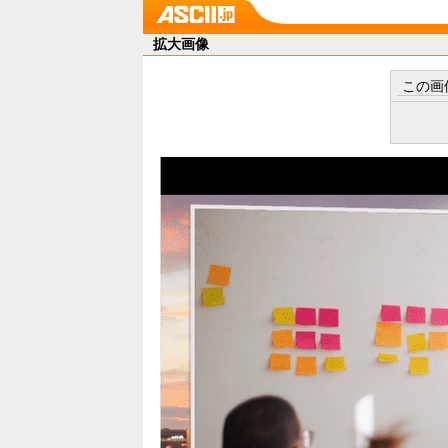
拡大画像
この画