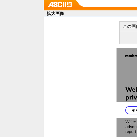
拡大画像
この画