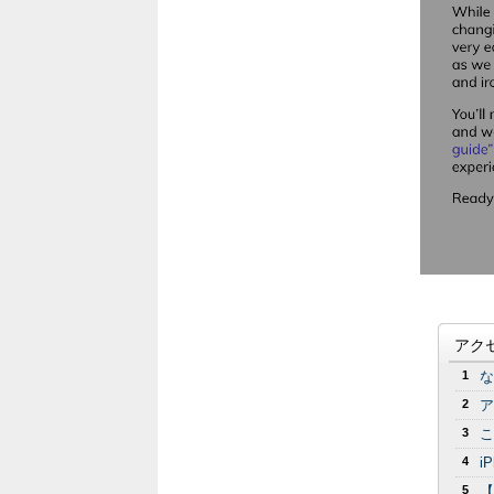
アク
1
な
2
ア
3
こ
4
i
5
【