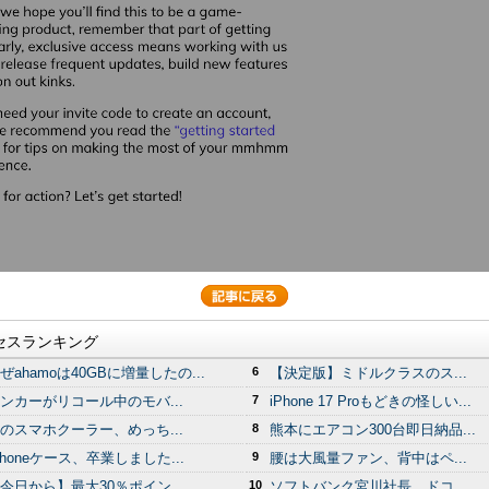
セスランキング
ぜahamoは40GBに増量したの...
6
【決定版】ミドルクラスのス...
ンカーがリコール中のモバ...
7
iPhone 17 Proもどきの怪しい...
のスマホクーラー、めっち...
8
熊本にエアコン300台即日納品...
Phoneケース、卒業しました...
9
腰は大風量ファン、背中はペ...
今日から】最大30％ポイン...
10
ソフトバンク宮川社長、ドコ...