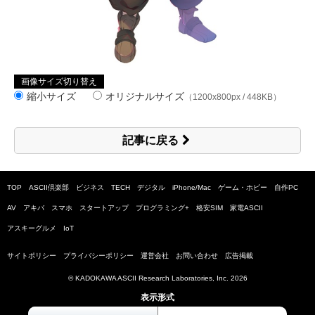
画像サイズ切り替え
縮小サイズ
オリジナルサイズ
（1200x800px / 448KB）
記事に戻る
TOP
ASCII倶楽部
ビジネス
TECH
デジタル
iPhone/Mac
ゲーム・ホビー
自作PC
AV
アキバ
スマホ
スタートアップ
プログラミング+
格安SIM
家電ASCII
アスキーグルメ
IoT
サイトポリシー
プライバシーポリシー
運営会社
お問い合わせ
広告掲載
© KADOKAWA ASCII Research Laboratories, Inc.
2026
表示形式