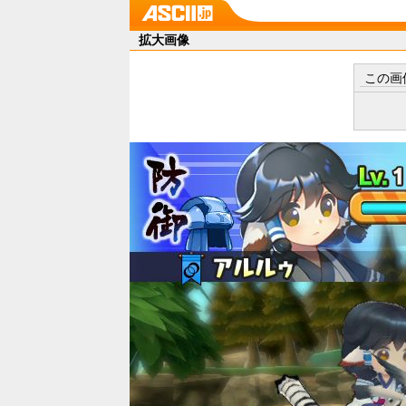
拡大画像
この画