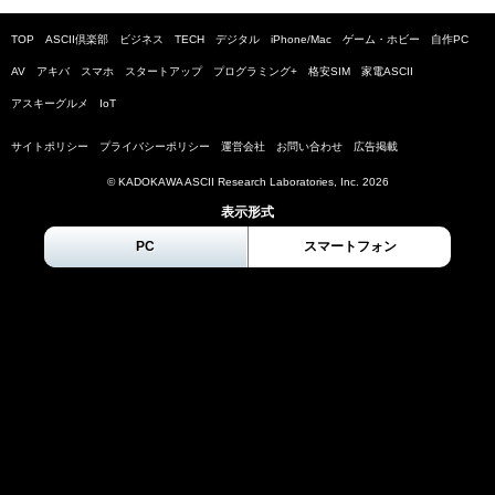
TOP
ASCII倶楽部
ビジネス
TECH
デジタル
iPhone/Mac
ゲーム・ホビー
自作PC
AV
アキバ
スマホ
スタートアップ
プログラミング+
格安SIM
家電ASCII
アスキーグルメ
IoT
サイトポリシー
プライバシーポリシー
運営会社
お問い合わせ
広告掲載
© KADOKAWA ASCII Research Laboratories, Inc.
2026
表示形式
PC
スマートフォン