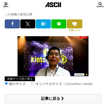
この画像の参照記事
お気に入り
画像サイズ切り替え
縮小サイズ
オリジナルサイズ
（1200x800px / 448KB）
記事に戻る