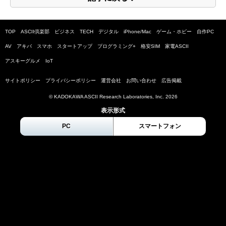
TOP
ASCII倶楽部
ビジネス
TECH
デジタル
iPhone/Mac
ゲーム・ホビー
自作PC
AV
アキバ
スマホ
スタートアップ
プログラミング+
格安SIM
家電ASCII
アスキーグルメ
IoT
サイトポリシー
プライバシーポリシー
運営会社
お問い合わせ
広告掲載
© KADOKAWA ASCII Research Laboratories, Inc.
2026
表示形式
PC
スマートフォン