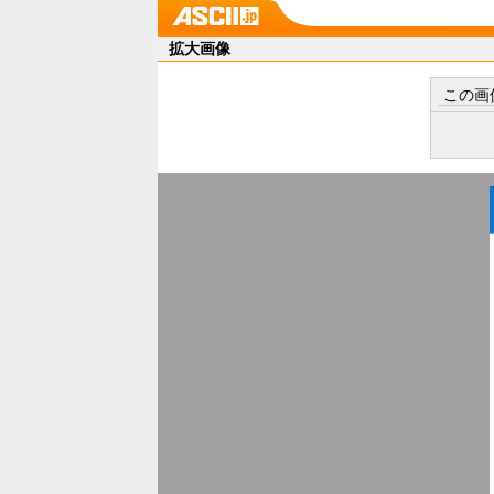
拡大画像
この画