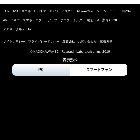
TOP
ASCII倶楽部
ビジネス
TECH
デジタル
iPhone/Mac
ゲーム・ホビー
自作PC
AV
アキバ
スマホ
スタートアップ
プログラミング+
格安SIM
家電ASCII
アスキーグルメ
IoT
サイトポリシー
プライバシーポリシー
運営会社
お問い合わせ
広告掲載
© KADOKAWA ASCII Research Laboratories, Inc.
2026
表示形式
PC
スマートフォン