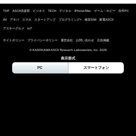
TOP
ASCII倶楽部
ビジネス
TECH
デジタル
iPhone/Mac
ゲーム・ホビー
自作PC
AV
アキバ
スマホ
スタートアップ
プログラミング+
格安SIM
家電ASCII
アスキーグルメ
IoT
サイトポリシー
プライバシーポリシー
運営会社
お問い合わせ
広告掲載
© KADOKAWA ASCII Research Laboratories, Inc.
2026
表示形式
PC
スマートフォン