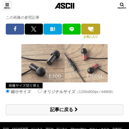
この画像の参照記事
お気に入り
画像サイズ切り替え
縮小サイズ
オリジナルサイズ
（1200x800px / 448KB）
記事に戻る
TOP
ASCII倶楽部
ビジネス
TECH
デジタル
iPhone/Mac
ゲーム・ホビー
自作PC