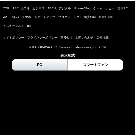
TOP
ASCII倶楽部
ビジネス
TECH
デジタル
iPhone/Mac
ゲーム・ホビー
自作PC
AV
アキバ
スマホ
スタートアップ
プログラミング+
格安SIM
家電ASCII
アスキーグルメ
IoT
サイトポリシー
プライバシーポリシー
運営会社
お問い合わせ
広告掲載
© KADOKAWA ASCII Research Laboratories, Inc.
2026
表示形式
PC
スマートフォン