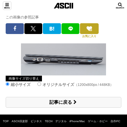
この画像の参照記事
お気に入り
画像サイズ切り替え
縮小サイズ
オリジナルサイズ
（1200x800px / 448KB）
記事に戻る
TOP
ASCII倶楽部
ビジネス
TECH
デジタル
iPhone/Mac
ゲーム・ホビー
自作PC