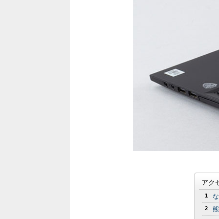
アク
1
な
2
熊