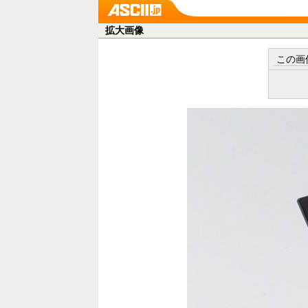
拡大画像
この画