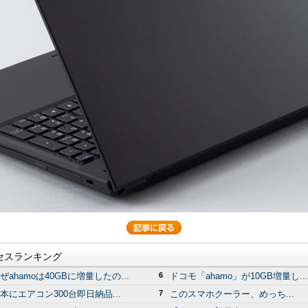
セスランキング
ぜahamoは40GBに増量したの...
6
ドコモ「ahamo」が10GB増量し...
本にエアコン300台即日納品...
7
このスマホクーラー、めっち...