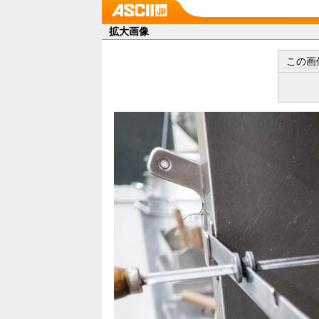
拡大画像
この画