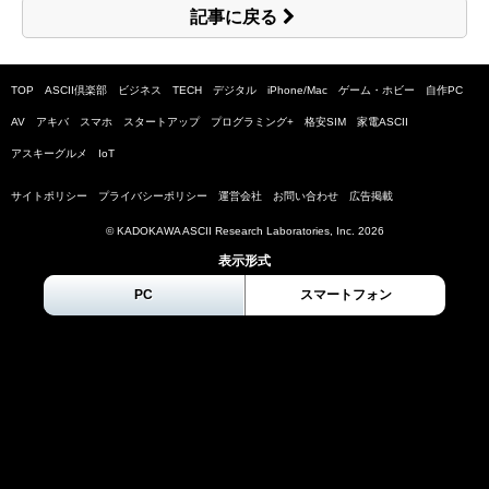
記事に戻る
TOP
ASCII倶楽部
ビジネス
TECH
デジタル
iPhone/Mac
ゲーム・ホビー
自作PC
AV
アキバ
スマホ
スタートアップ
プログラミング+
格安SIM
家電ASCII
アスキーグルメ
IoT
サイトポリシー
プライバシーポリシー
運営会社
お問い合わせ
広告掲載
© KADOKAWA ASCII Research Laboratories, Inc.
2026
表示形式
PC
スマートフォン