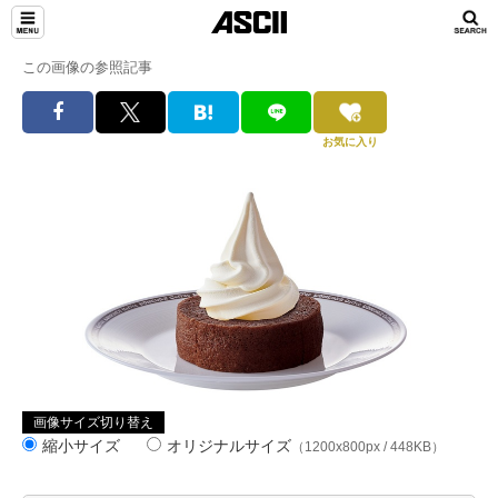
この画像の参照記事
お気に入り
画像サイズ切り替え
縮小サイズ
オリジナルサイズ
（1200x800px / 448KB）