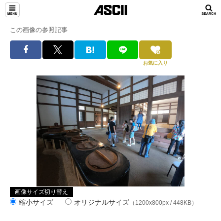
この画像の参照記事
お気に入り
画像サイズ切り替え
縮小サイズ
オリジナルサイズ
（1200x800px / 448KB）