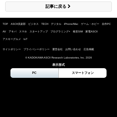
記事に戻る
TOP
ASCII倶楽部
ビジネス
TECH
デジタル
iPhone/Mac
ゲーム・ホビー
自作PC
AV
アキバ
スマホ
スタートアップ
プログラミング+
格安SIM
家電ASCII
アスキーグルメ
IoT
サイトポリシー
プライバシーポリシー
運営会社
お問い合わせ
広告掲載
© KADOKAWA ASCII Research Laboratories, Inc.
2026
表示形式
PC
スマートフォン