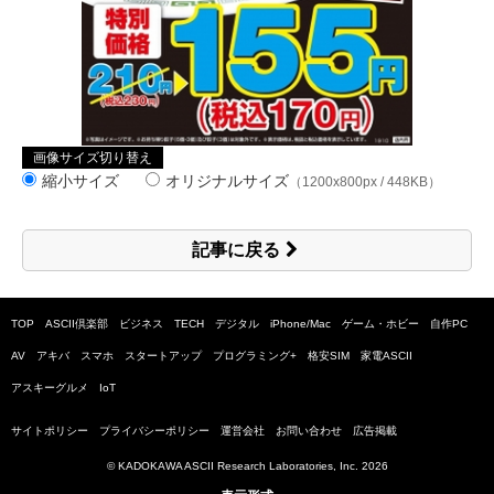
画像サイズ切り替え
縮小サイズ
オリジナルサイズ
（1200x800px / 448KB）
記事に戻る
TOP
ASCII倶楽部
ビジネス
TECH
デジタル
iPhone/Mac
ゲーム・ホビー
自作PC
AV
アキバ
スマホ
スタートアップ
プログラミング+
格安SIM
家電ASCII
アスキーグルメ
IoT
サイトポリシー
プライバシーポリシー
運営会社
お問い合わせ
広告掲載
© KADOKAWA ASCII Research Laboratories, Inc.
2026