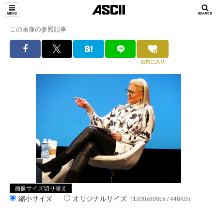
この画像の参照記事
お気に入り
画像サイズ切り替え
縮小サイズ
オリジナルサイズ
（1200x800px / 448KB）