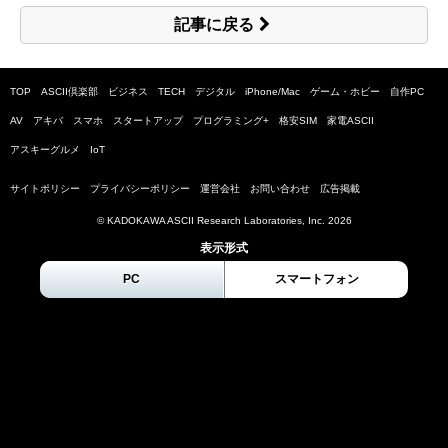
記事に戻る
TOP
ASCII倶楽部
ビジネス
TECH
デジタル
iPhone/Mac
ゲーム・ホビー
自作PC
AV
アキバ
スマホ
スタートアップ
プログラミング+
格安SIM
家電ASCII
アスキーグルメ
IoT
サイトポリシー
プライバシーポリシー
運営会社
お問い合わせ
広告掲載
© KADOKAWA ASCII Research Laboratories, Inc.
2026
表示形式
PC
スマートフォン