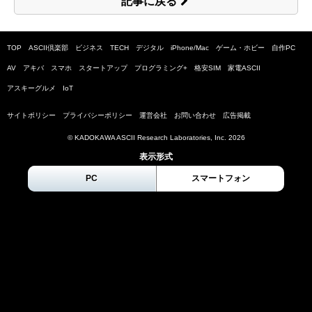
記事に戻る
TOP
ASCII倶楽部
ビジネス
TECH
デジタル
iPhone/Mac
ゲーム・ホビー
自作PC
AV
アキバ
スマホ
スタートアップ
プログラミング+
格安SIM
家電ASCII
アスキーグルメ
IoT
サイトポリシー
プライバシーポリシー
運営会社
お問い合わせ
広告掲載
© KADOKAWA ASCII Research Laboratories, Inc.
2026
表示形式
PC
スマートフォン