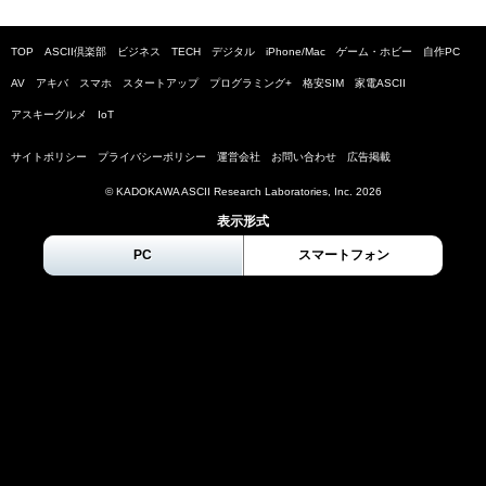
TOP
ASCII倶楽部
ビジネス
TECH
デジタル
iPhone/Mac
ゲーム・ホビー
自作PC
AV
アキバ
スマホ
スタートアップ
プログラミング+
格安SIM
家電ASCII
アスキーグルメ
IoT
サイトポリシー
プライバシーポリシー
運営会社
お問い合わせ
広告掲載
© KADOKAWA ASCII Research Laboratories, Inc.
2026
表示形式
PC
スマートフォン