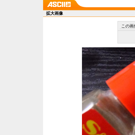
拡大画像
この画