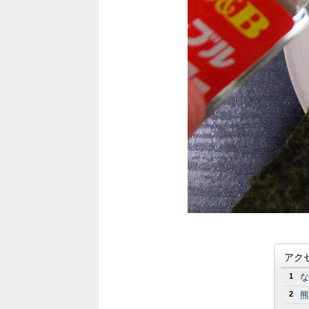
アク
1
な
2
熊