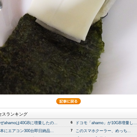
セスランキング
ぜahamoは40GBに増量したの...
6
ドコモ「ahamo」が10GB増量し...
本にエアコン300台即日納品...
7
このスマホクーラー、めっち...