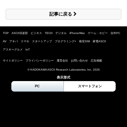
記事に戻る
TOP
ASCII倶楽部
ビジネス
TECH
デジタル
iPhone/Mac
ゲーム・ホビー
自作PC
AV
アキバ
スマホ
スタートアップ
プログラミング+
格安SIM
家電ASCII
アスキーグルメ
IoT
サイトポリシー
プライバシーポリシー
運営会社
お問い合わせ
広告掲載
© KADOKAWA ASCII Research Laboratories, Inc.
2026
表示形式
PC
スマートフォン