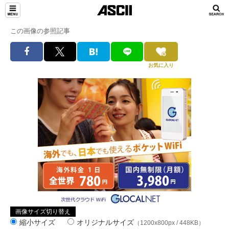
この画像の参照記事
お気に入り
画像サイズ切り替え
縮小サイズ
オリジナルサイズ
（1200x800px / 448KB）