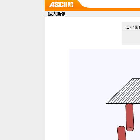
拡大画像
この画