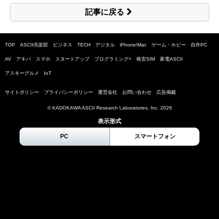
記事に戻る
TOP
ASCII倶楽部
ビジネス
TECH
デジタル
iPhone/Mac
ゲーム・ホビー
自作PC
AV
アキバ
スマホ
スタートアップ
プログラミング+
格安SIM
家電ASCII
アスキーグルメ
IoT
サイトポリシー
プライバシーポリシー
運営会社
お問い合わせ
広告掲載
© KADOKAWA ASCII Research Laboratories, Inc.
2026
表示形式
PC
スマートフォン