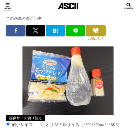
この画像の参照記事
お気に入り
画像サイズ切り替え
縮小サイズ
オリジナルサイズ
（1200x800px / 448KB）